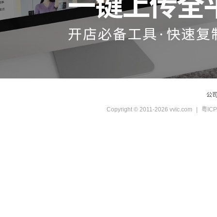
公
Copyright © 2011-2026 vvic.com
|
粤ICP