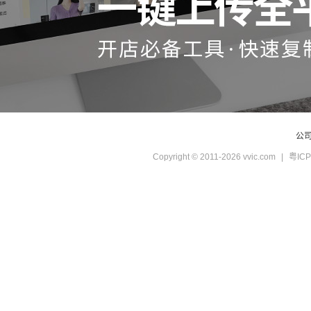
公
Copyright © 2011-2026 vvic.com
|
粤ICP