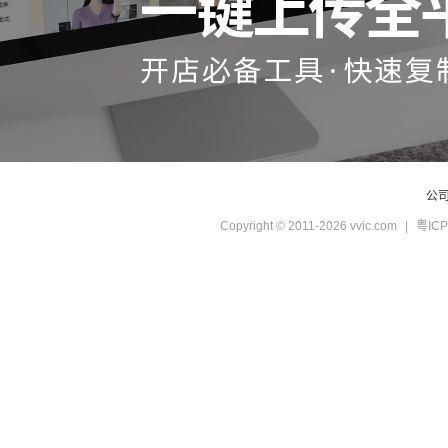
公
Copyright © 2011-2026 vvic.com
|
粤ICP