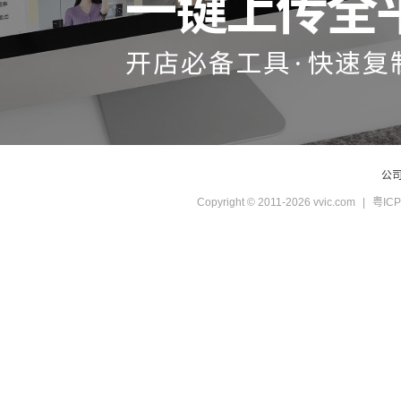
公
Copyright © 2011-2026 vvic.com
|
粤ICP