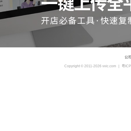
公
Copyright © 2011-2026 vvic.com
|
粤ICP