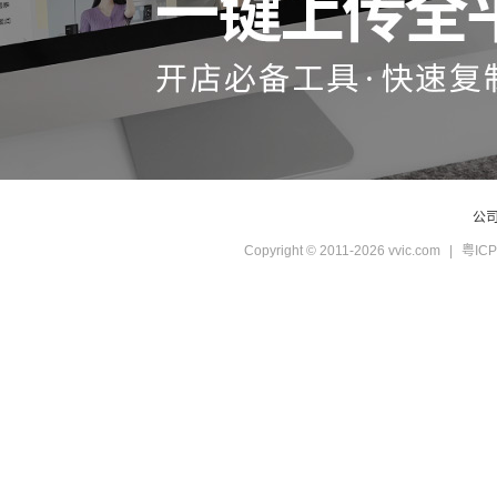
公
Copyright © 2011-2026 vvic.com
|
粤ICP