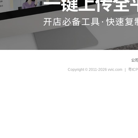
公
Copyright © 2011-2026 vvic.com
|
粤ICP