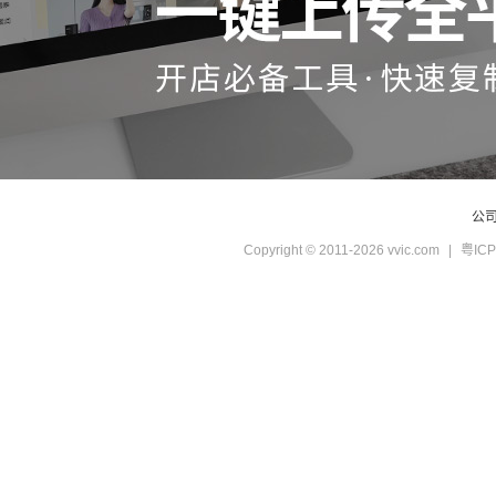
公
Copyright © 2011-2026 vvic.com
|
粤ICP