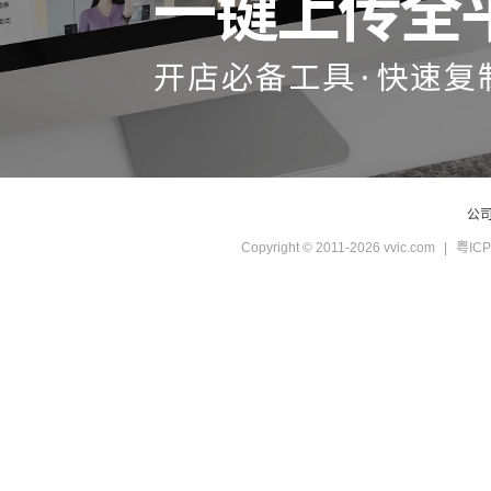
公
Copyright © 2011-2026 vvic.com
|
粤ICP