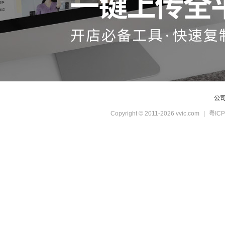
公
Copyright © 2011-2026 vvic.com
|
粤ICP