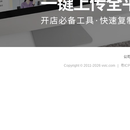
公
Copyright © 2011-2026 vvic.com
|
粤ICP