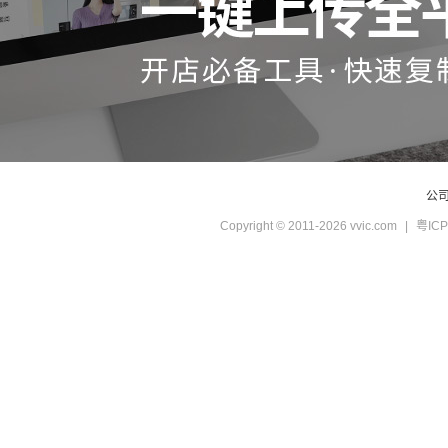
公
Copyright © 2011-2026 vvic.com
|
粤ICP