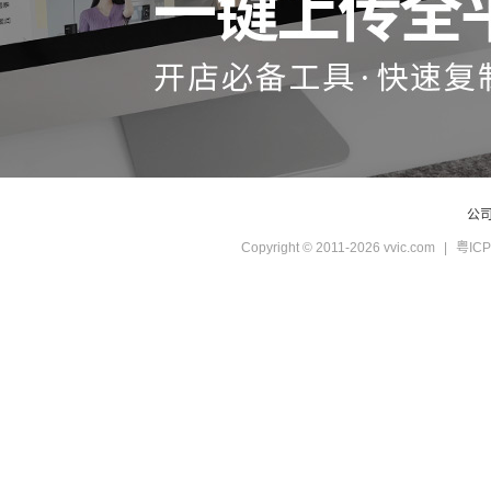
公
Copyright © 2011-2026 vvic.com
|
粤ICP