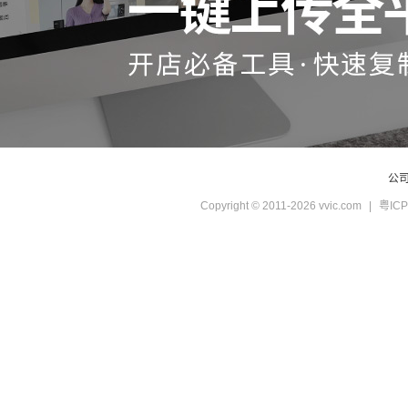
公
Copyright © 2011-2026 vvic.com
|
粤ICP