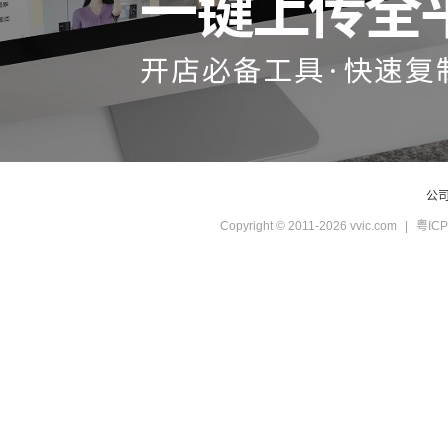
公
Copyright © 2011-2026 vvic.com
|
粤ICP