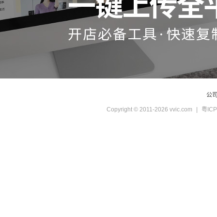
公
Copyright © 2011-2026 vvic.com
|
粤ICP