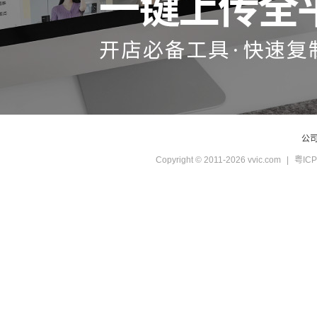
公
Copyright © 2011-2026 vvic.com
|
粤ICP