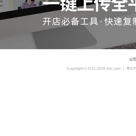
公
Copyright © 2011-2026 vvic.com
|
粤ICP