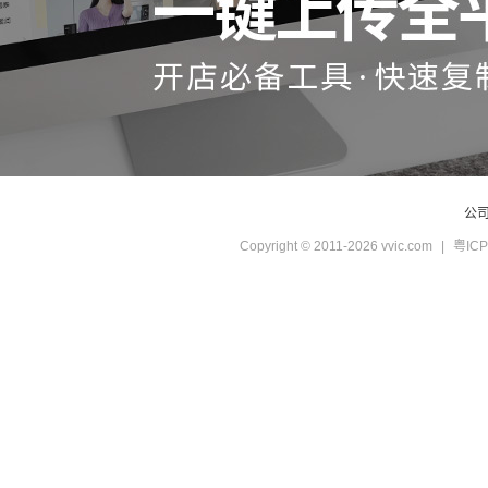
公
Copyright © 2011-2026 vvic.com
|
粤ICP