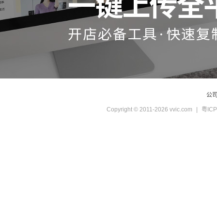
公
Copyright © 2011-2026 vvic.com
|
粤ICP