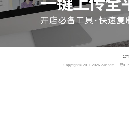
公
Copyright © 2011-2026 vvic.com
|
粤ICP