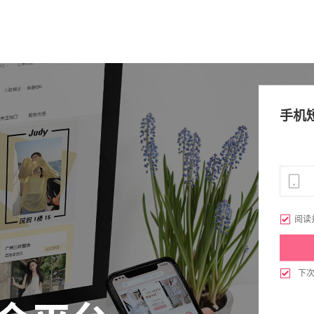
手机

阅读

下