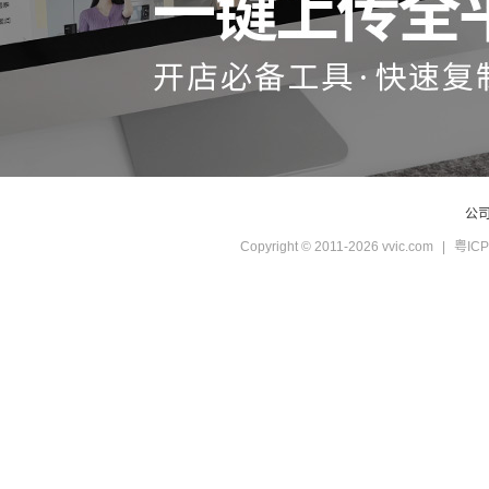
公
Copyright © 2011-2026 vvic.com
|
粤ICP