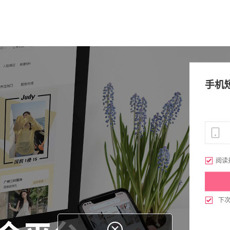
手机

阅读

下
