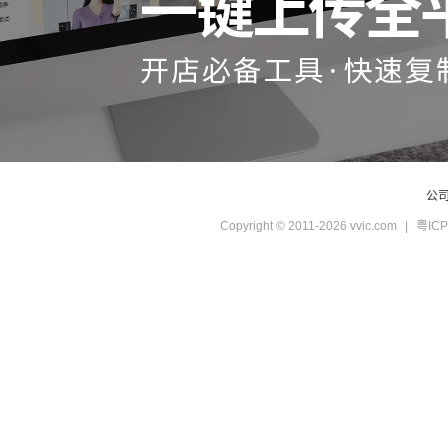
公
Copyright © 2011-2026 vvic.com
|
粤ICP