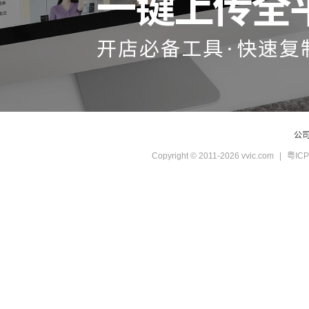
公
Copyright © 2011-2026 vvic.com
|
粤ICP