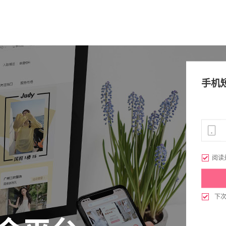
手机

阅读

下
