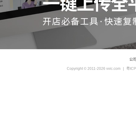
公
Copyright © 2011-2026 vvic.com
|
粤ICP