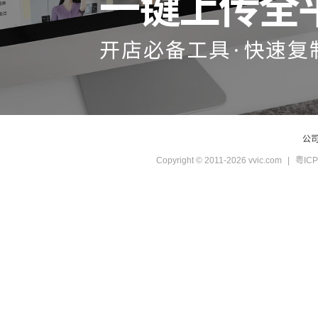
公
Copyright © 2011-2026 vvic.com
|
粤ICP