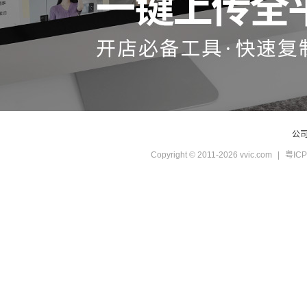
公
Copyright © 2011-2026 vvic.com
|
粤ICP