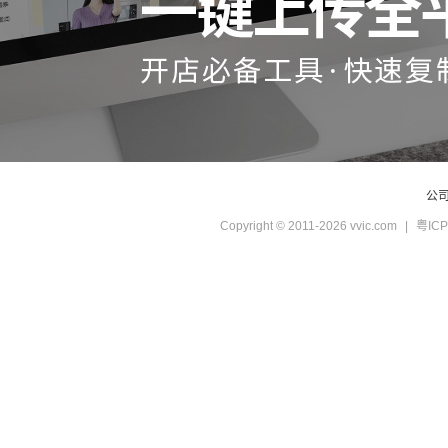
公
Copyright © 2011-2026 vvic.com
|
粤ICP