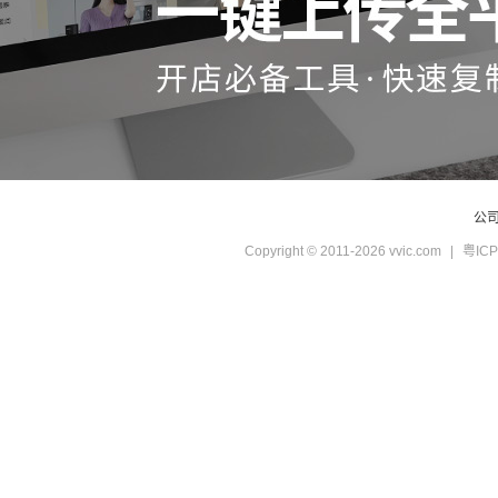
公
Copyright © 2011-2026 vvic.com
|
粤ICP