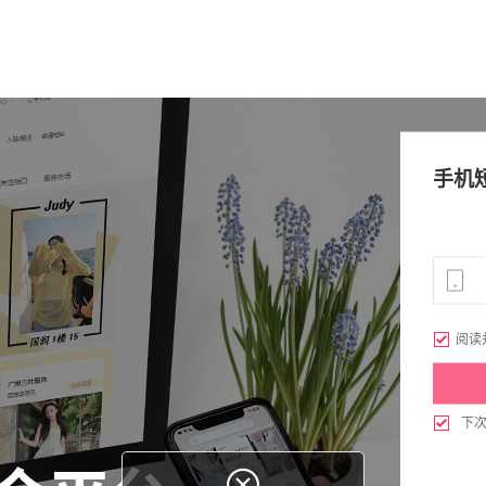
手机

阅读

下
