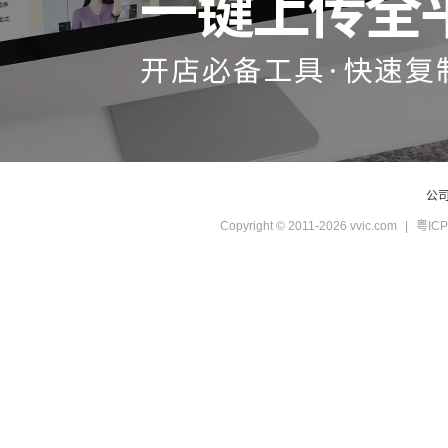
公
Copyright © 2011-2026 vvic.com
|
粤ICP