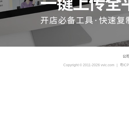
公
Copyright © 2011-2026 vvic.com
|
粤ICP