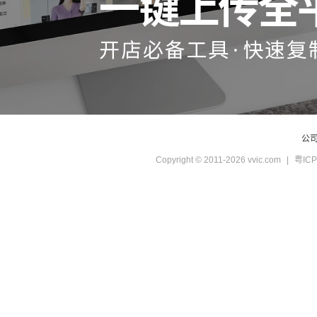
公
Copyright © 2011-2026 vvic.com
|
粤ICP