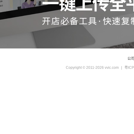
公
Copyright © 2011-2026 vvic.com
|
粤ICP