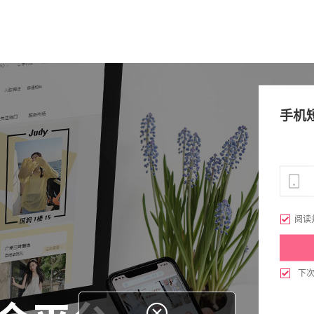
手机

阅读

下
