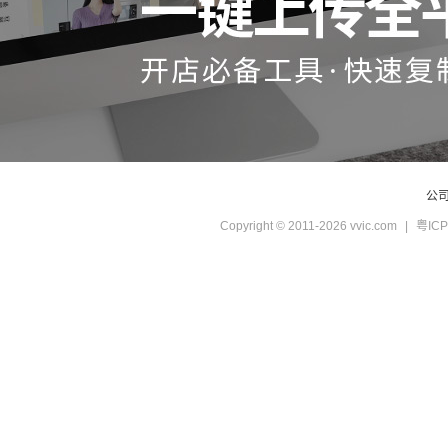
公
Copyright © 2011-2026 vvic.com
|
粤ICP