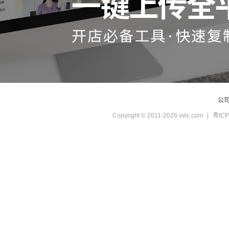
公
Copyright © 2011-2026 vvic.com
|
粤ICP