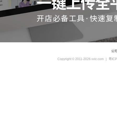
公
Copyright © 2011-2026 vvic.com
|
粤ICP