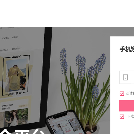
手机

阅读

下
