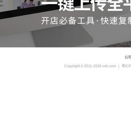
公
Copyright © 2011-2026 vvic.com
|
粤ICP