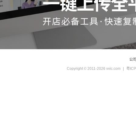
公
Copyright © 2011-2026 vvic.com
|
粤ICP