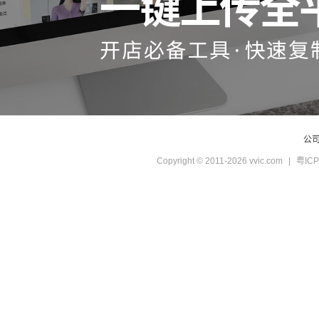
公
Copyright © 2011-2026 vvic.com
|
粤ICP