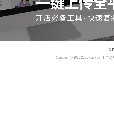
公
Copyright © 2011-2026 vvic.com
|
粤ICP