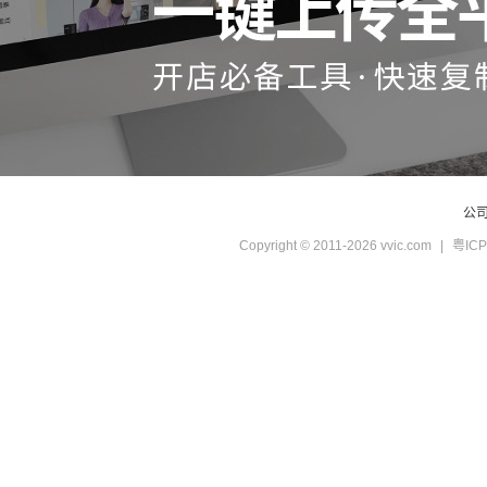
公
Copyright © 2011-2026 vvic.com
|
粤ICP