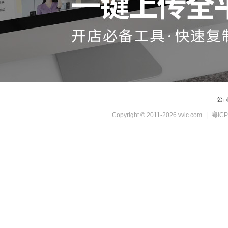
公
Copyright © 2011-2026 vvic.com
|
粤ICP