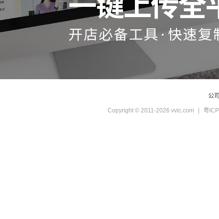
公
Copyright © 2011-2026 vvic.com
|
粤ICP