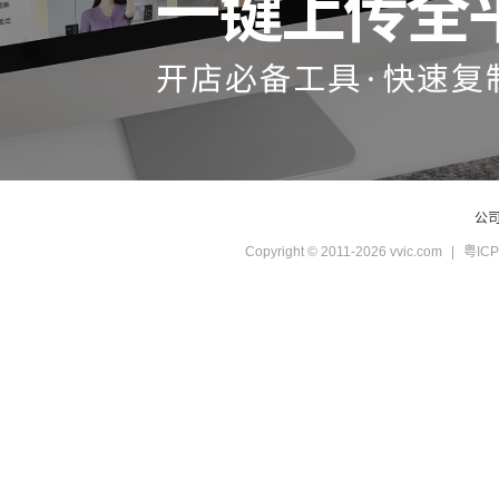
公
Copyright © 2011-2026 vvic.com
|
粤ICP